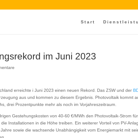
Start
Dienstleis
ngsrekord im Juni 2023
mentare
schland erreichte i Juni 2023 einen neuen Rekord. Das ZSW und der
B
omerzeugung aus und kommen zu diesem Ergebnis. Photovoltaik kommt a
hs, drei Prozentpunkte mehr als noch im Vorjahreszeitraum.
drigen Gestehungskosten von 40-60 €/MWh den Photovoltaik-Strom fü
 Installationen in die Höhe treiben. Ein weiterer Vorteil von PV-Anla
20 Jahre sowie die wachsende Unabhängigkeit vom Energiemarkt mit se
en.