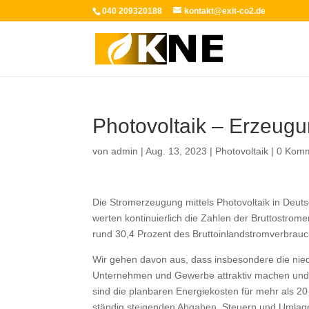
040 209320188
kontakt@exit-co2.de
Photovoltaik – Erzeugu
von
admin
|
Aug. 13, 2023
|
Photovoltaik
|
0 Kom
Die Stromerzeugung mittels Photovoltaik in Deut
werten kontinuierlich die Zahlen der Bruttostr
rund 30,4 Prozent des Bruttoinlandstromverbrauc
Wir gehen davon aus, dass insbesondere die nie
Unternehmen und Gewerbe attraktiv machen und die
sind die planbaren Energiekosten für mehr als 
ständig steigenden Abgaben, Steuern und Umlag