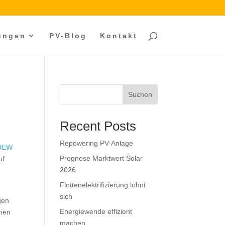
tungen
PV-Blog
Kontakt
Suchen
Recent Posts
Repowering PV-Anlage
DEW
Prognose Marktwert Solar
uf
2026
Flottenelektrifizierung lohnt
r
sich
gen
Energiewende effizient
inen
machen