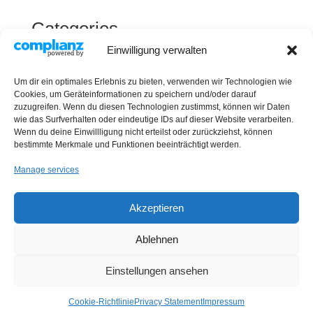
Categories
Einwilligung verwalten
Energiemanagement ISO 50001
Mieterstrom
Um dir ein optimales Erlebnis zu bieten, verwenden wir Technologien wie
Netzentgelte
Cookies, um Geräteinformationen zu speichern und/oder darauf
zuzugreifen. Wenn du diesen Technologien zustimmst, können wir Daten
Photovoltaik
wie das Surfverhalten oder eindeutige IDs auf dieser Website verarbeiten.
Wenn du deine Einwillligung nicht erteilst oder zurückziehst, können
Transformationskonzept
bestimmte Merkmale und Funktionen beeinträchtigt werden.
Uncategorized
Manage services
Akzeptieren
Datenschutz
Disclaimer
Impressum
Ablehnen
Cookie-Richtlinie (EU)
Einstellungen ansehen
Designed by
Elegant Themes
| Powered by
WordPress
Cookie-Richtlinie
Privacy Statement
Impressum