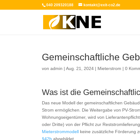
040 209320188
kontakt@exit-co2.de
Gemeinschaftliche Ge
von
admin
|
Aug. 21, 2024
|
Mieterstrom
|
0 Komm
Was ist die Gemeinschaftl
Das neue Modell der gemeinschaftlichen Gebäud
Strom ermöglichen. Die Weitergabe von PV-Stro
Wohnungseigentümer, wird von Lieferantenpflic
oder Dritte) von der Pflicht zur Reststromlieferu
Mieterstrommodell
keine zusätzliche Förderung z
§42b
abgebildet.