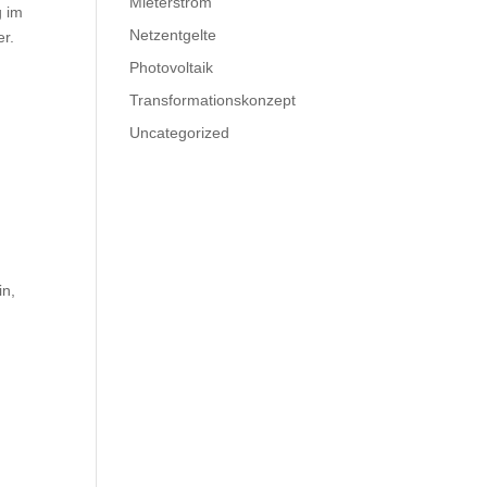
Mieterstrom
g im
Netzentgelte
er.
Photovoltaik
Transformationskonzept
Uncategorized
in,