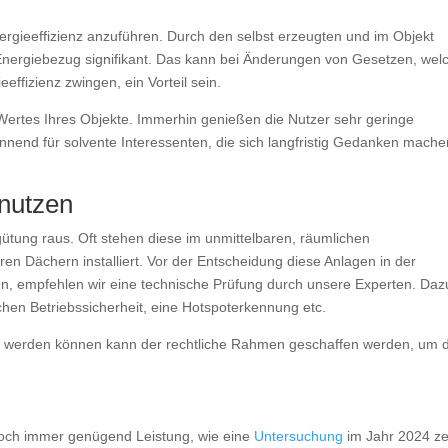
ergieeffizienz anzuführen. Durch den selbst erzeugten und im Objekt
r Energiebezug signifikant. Das kann bei Änderungen von Gesetzen, wel
effizienz zwingen, ein Vorteil sein.
 Wertes Ihres Objekte. Immerhin genießen die Nutzer sehr geringe
nend für solvente Interessenten, die sich langfristig Gedanken mache
 nutzen
gütung raus. Oft stehen diese im unmittelbaren, räumlichen
n Dächern installiert. Vor der Entscheidung diese Anlagen in der
, empfehlen wir eine technische Prüfung durch unsere Experten. Daz
hen Betriebssicherheit, eine Hotspoterkennung etc.
ben werden können kann der rechtliche Rahmen geschaffen werden, um 
noch immer genügend Leistung, wie eine
Untersuchung
im Jahr 2024 ze